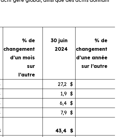
% de
30 juin
% de
changement
2024
changement
d’un mois
d’une année
sur
sur l’autre
l’autre
$
27,2
$
$
1,9
$
$
6,4
$
$
7,9
$
$
43,4
$