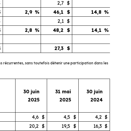
$
2,7
$
$
2,9
%
46,1
$
14,8
%
$
2,1
$
$
2,8
%
48,2
$
14,1
%
$
27,3
$
 récurrentes, sans toutefois détenir une participation dans les
30 juin
31 mai
30 juin
2025
2025
2024
4,6
$
4,5
$
4,2
$
20,2
$
19,5
$
16,3
$