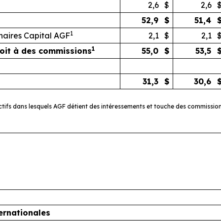
2,6
$
2,6
52,9
$
51,4
1
naires Capital AGF
2,1
$
2,1
1
droit à des commissions
55,0
$
53,5
31,3
$
30,6
tifs dans lesquels AGF détient des intéressements et touche des commissions
ernationales