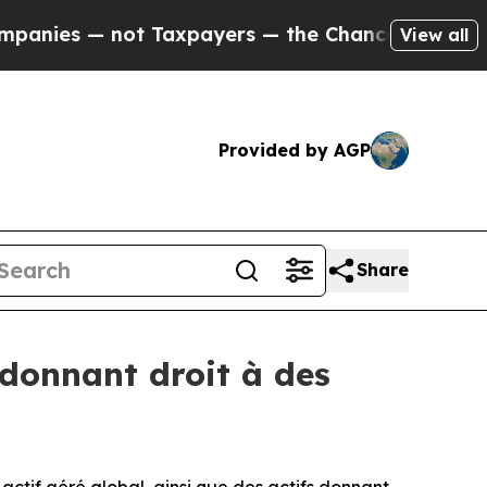
— not Taxpayers — the Chance to Cash in on Publ
View all
Provided by AGP
Share
s donnant droit à des
tif géré global, ainsi que des actifs donnant