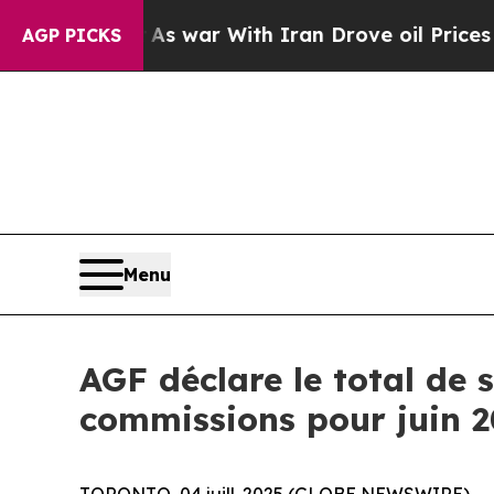
dn’t
As war With Iran Drove oil Prices Higher, 
AGP PICKS
Menu
AGF déclare le total de s
commissions pour juin 
TORONTO, 04 juill. 2025 (GLOBE NEWSWIRE) -- La 