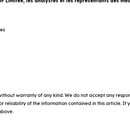
GF Limitée, les analystes et les représentants des 
res
without warranty of any kind. We do not accept any responsib
r reliability of the information contained in this article. I
 above.