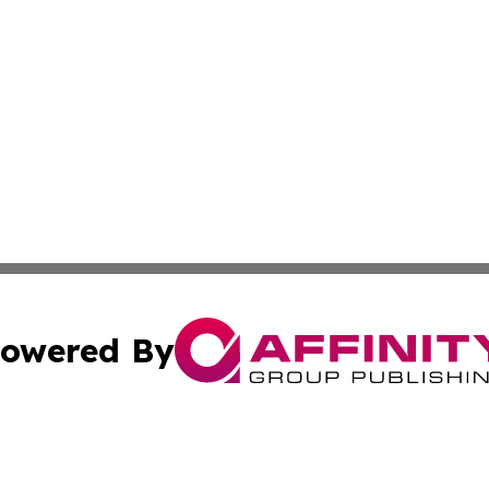
owered By
ubmit Press Release
Terms & Conditions
Copyright/DMCA
Inc. dba Affinity Group Publishing & Arizona Business Wat