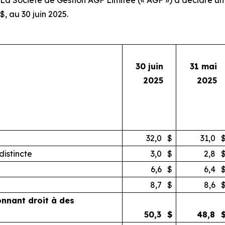
$, au 30 juin 2025.
30 juin
31 mai
2025
2025
32,0
$
31,0
distincte
3,0
$
2,8
6,6
$
6,4
8,7
$
8,6
donnant droit à des
50,3
$
48,8