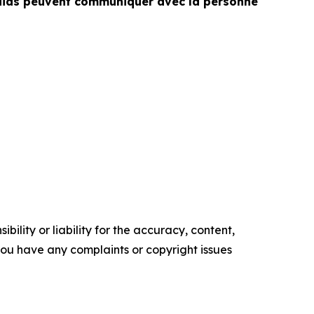
médias peuvent communiquer avec la personne
ility or liability for the accuracy, content,
f you have any complaints or copyright issues