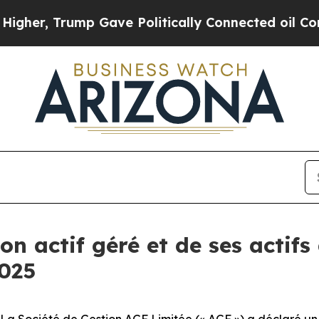
Trump Gave Politically Connected oil Companies 
on actif géré et de ses actif
2025
Société de Gestion AGF Limitée (« AGF ») a déclaré un ac