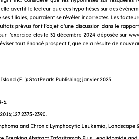
s elle avertit le lecteur que ces hypothèses sur des événe
es filiales, pourraient se révéler incorrectes. Les facteur
ésultats prévus font l’objet d’une discussion dans le rappo
our l’exercice clos le 31 décembre 2024 déposée sur www.
 réviser tout énoncé prospectif, que cela résulte de nouv
sland (FL): StatPearls Publishing; janvier 2025.
-6.
2016;127:2375-2390.
mphoma and Chronic Lymphocytic Leukemia, Landscape & 
ate Breaking Abstract Tafasitamab Plus Lenalidomide and R