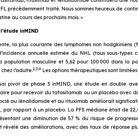
de FL précédemment traité. Nous sommes heureux de contin
tine au cours des prochains mois. »
 l’étude inMIND
lente, la plus courante des lymphomes non hodgkiniens (
 l’incidence annuelle estimée du NHL (tous sous-types 
a population masculine et 5,62 pour 100 000 dans la p
2
,
3
,
4
chez l’adulte.
Les options thérapeutiques sont limitées 
ssai pivot de phase 3 inMIND, une étude en double ave
ctaire pour recevoir du tafasitamab ou un placebo avec du 
cié au lénalidomide et au rituximab améliorait significati
re, par rapport à un placebo. La PFS médiane était de 22
résentant une diminution de 57 % du risque de progressi
t révélé des améliorations, avec des taux de réponse pl