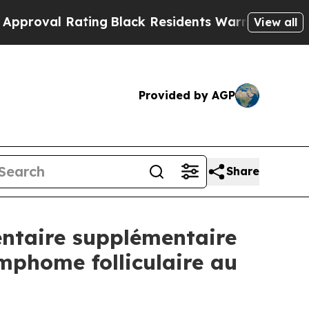
Rating
Black Residents Warned of Abusive Cops fo
View all
Provided by AGP
Share
ntaire supplémentaire
mphome folliculaire au