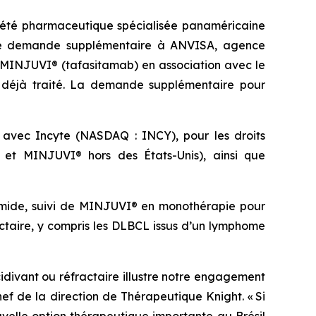
ciété pharmaceutique spécialisée panaméricaine
s une demande supplémentaire à ANVISA, agence
ur MINJUVI® (tafasitamab) en association avec le
FL) déjà traité. La demande supplémentaire pour
n avec Incyte (NASDAQ : INCY), pour les droits
 et MINJUVI® hors des États-Unis), ainsi que
domide, suivi de MINJUVI® en monothérapie pour
actaire, y compris les DLBCL issus d’un lymphome
idivant ou réfractaire illustre notre engagement
hef de la direction de Thérapeutique Knight. « Si
velle option thérapeutique importante au Brésil