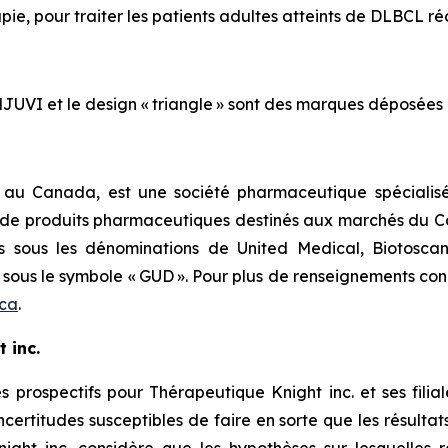
, pour traiter les patients adultes atteints de DLBCL réci
I et le design « triangle » sont des marques déposées 
 au Canada, est une société pharmaceutique spécialisée
on de produits pharmaceutiques destinés aux marchés du Can
tés sous les dénominations de United Medical, Biotosc
 sous le symbole « GUD ». Pour plus de renseignements con
.ca
.
 inc.
rospectifs pour Thérapeutique Knight inc. et ses filiale
certitudes susceptibles de faire en sorte que les résultat
ight inc. considère que les hypothèses sur lesquelles 