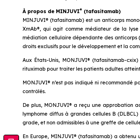
®
À propos de MINJUVI
(tafasitamab)
MINJUVI® (tafasitamab) est un anticorps monoc
XmAb®, qui agit comme médiateur de la lyse d
médiation cellulaire dépendante des anticorps (
droits exclusifs pour le développement et la com
Aux États-Unis, MONJUVI® (tafasitamab-cxix) 
rituximab pour traiter les patients adultes attein
MONJUVI® n’est pas indiqué ni recommandé pour 
contrôlés.
De plus, MONJUVI® a reçu une approbation accél
lymphome diffus à grandes cellules B (DLBCL) 
grade, et non admissibles à une greffe de cellu
En Europe, MINJUVI® (tafasitamab) a obtenu u