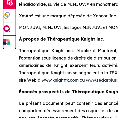
lénalidomide, suivie de MINJUVI® en monothérapie
XmAb® est une marque déposée de Xencor, Inc.
MONJUVI, MINJUVI, les logos MINJUVI et MONJUV
À propos de Thérapeutique Knight inc.
Thérapeutique Knight inc., établie à Montréal,
l’obtention sous licence de droits de distributi
américaines de Knight exercent leurs activi
Thérapeutique Knight inc. se négocient à la TSX
site Web à
www.knighttx.com
ou
www.sedarplus
Énoncés prospectifs de Thérapeutique Knight
Le présent document peut contenir des énoncés p
comportent nécessairement des risques et des in
par ces énoncés prospectifs. Thérapeutique Kn