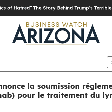
ed”
The Story Behind Trump’s Terrible Approval 
nnonce la soumission régleme
b) pour le traitement du ly