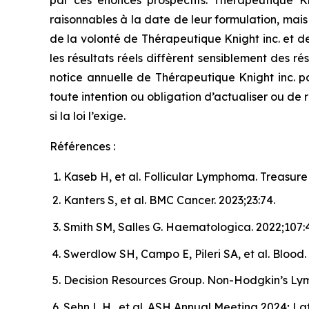
raisonnables à la date de leur formulation, mai
de la volonté de Thérapeutique Knight inc. et de s
les résultats réels diffèrent sensiblement des r
notice annuelle de Thérapeutique Knight inc. p
toute intention ou obligation d’actualiser ou de
si la loi l’exige.
Références :
Kaseb H, et al. Follicular Lymphoma. Treasure I
Kanters S, et al.
BMC Cancer.
2023;23:74.
Smith SM, Salles G.
Haematologica.
2022;107:4
Swerdlow SH, Campo E, Pileri SA, et al.
Blood.
Decision Resources Group. Non-Hodgkin’s Ly
Sehn L H., et al. ASH Annual Meeting 2024; L