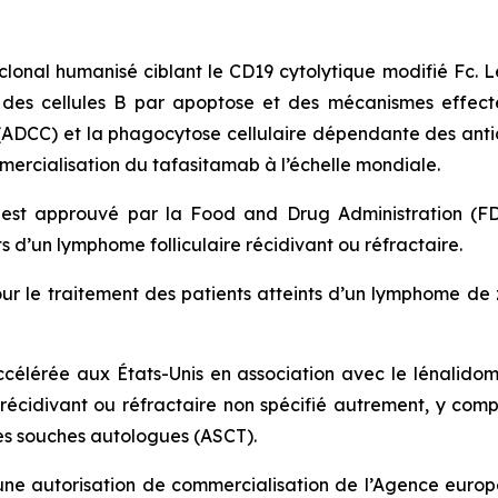
lonal humanisé ciblant le CD19 cytolytique modifié Fc. 
es cellules B par apoptose et des mécanismes effecte
ADCC) et la phagocytose cellulaire dépendante des antico
mercialisation du tafasitamab à l’échelle mondiale.
est approuvé par la Food and Drug Administration (FD
ts d’un lymphome folliculaire récidivant ou réfractaire.
le traitement des patients atteints d’un lymphome de zo
érée aux États-Unis en association avec le lénalidomid
récidivant ou réfractaire non spécifié autrement, y co
les souches autologues (ASCT).
ne autorisation de commercialisation de l’Agence europ