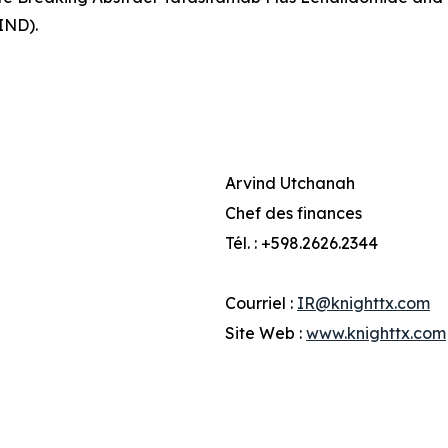
IND).
Arvind Utchanah
Chef des finances
Tél. : +598.2626.2344
Courriel :
IR@knighttx.com
Site Web :
www.knighttx.com