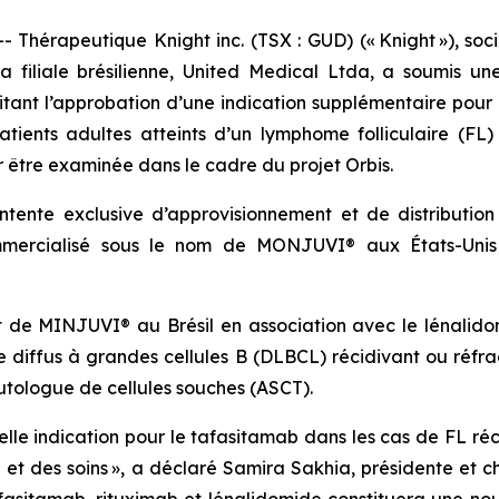
Thérapeutique Knight inc. (TSX : GUD) (« Knight »), so
 sa filiale brésilienne, United Medical Ltda, a soumi
icitant l’approbation d’une indication supplémentaire po
patients adultes atteints d’un lymphome folliculaire (
ur être examinée dans le cadre du projet Orbis.
tente exclusive d’approvisionnement et de distributio
ommercialisé sous le nom de MONJUVI® aux États-Unis
t de MINJUVI® au Brésil en association avec le lénali
me diffus à grandes cellules B (DLBCL) récidivant ou réfr
utologue de cellules souches (ASCT).
lle indication pour le tafasitamab dans les cas de FL réc
e et des soins », a déclaré Samira Sakhia, présidente et c
fasitamab, rituximab et lénalidomide constituera une nou