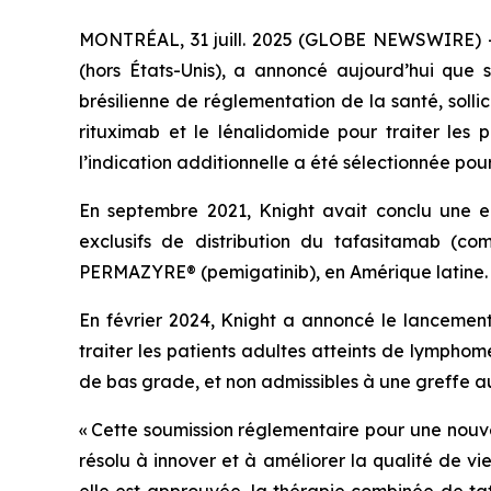
MONTRÉAL, 31 juill. 2025 (GLOBE NEWSWIRE) -- 
(hors États-Unis), a annoncé aujourd’hui que
brésilienne de réglementation de la santé, soll
rituximab et le lénalidomide pour traiter les 
l’indication additionnelle a été sélectionnée po
En septembre 2021, Knight avait conclu une en
exclusifs de distribution du tafasitamab (c
PERMAZYRE® (pemigatinib), en Amérique latine.
En février 2024, Knight a annoncé le lancemen
traiter les patients adultes atteints de lympho
de bas grade, et non admissibles à une greffe a
« Cette soumission réglementaire pour une nouve
résolu à innover et à améliorer la qualité de vi
elle est approuvée, la thérapie combinée de ta