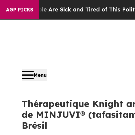
eople Are Sick and Tired of This Politics of Hatr
AGP PICKS
Menu
Thérapeutique Knight a
de MINJUVI® (tafasitama
Brésil