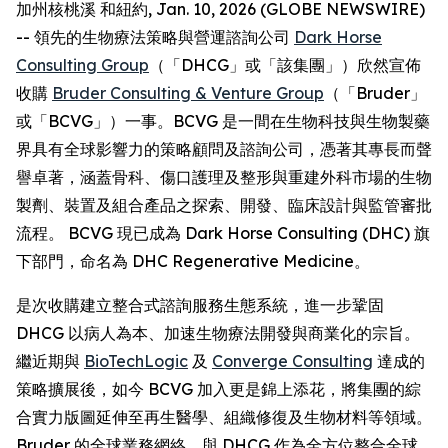
加州核桃溪 和紐約, Jan. 10, 2026 (GLOBE NEWSWIRE)
-- 領先的生物療法策略與營運諮詢公司
Dark Horse
Consulting Group
（「DHCG」或「該集團」）欣然宣佈
收購
Bruder Consulting & Venture Group
（「Bruder」
或「BCVG」）一事。BCVG 是一間在生物科技與生物製藥
界具有全球影響力的策略顧問及諮詢公司，憑著其專長而聲
譽卓著，涵蓋骨科、傷口護理及整形與重建外科市場的生物
製劑、裝置及組合產品之探索、開發、臨床設計與監管審批
流程。 BCVG 現已成為 Dark Horse Consulting (DHC) 旗
下部門，命名為 DHC Regenerative Medicine。
是次收購建立整合式諮詢服務生態系統，進一步鞏固
DHCG 以病人為本、加速生物療法開發與商業化的宗旨。
繼近期與
BioTechLogic
及
Converge Consulting
達成的
策略擴展後，如今 BCVG 加入更是錦上添花，將集團的綜
合實力版圖延伸至再生醫學、組織修復及生物材料等領域。
Bruder 的全球業務網絡，與 DHCG 作為全方位整合全球