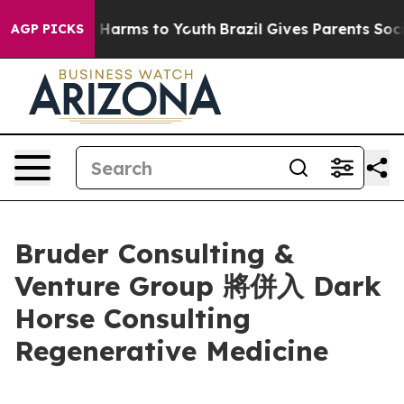
nd to Abate Harms to Youth
Brazil Gives Parents Social
AGP PICKS
Bruder Consulting &
Venture Group 將併入 Dark
Horse Consulting
Regenerative Medicine