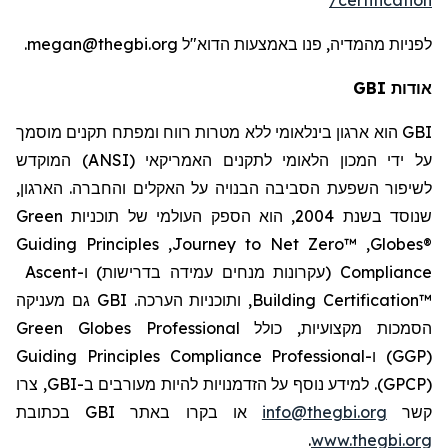
megan@thegbi.org.
באמצעות הדוא"ל
, פנו
מהמדיה
לפניות
אודות GBI
הוא ארגון בינלאומי ללא מטרות רווח ומפתח תקנים מוסמך
GBI
) המוקדש
ANSI
על ידי המכון הלאומי לתקנים האמריקאי (
לשיפור השפעת הסביבה הבנויה על האקלים והחברה. הארגון,
Green
שנוסד בשנת 2004, הוא הספק העולמי של תוכניות
Guiding Principles
,
Journey to Net Zero™
,
Globes®
Ascent
(עקרונות מנחים עמידה בדרישות) ו-
Compliance
GBI גם מעניקה
, ותוכניות הערכה.
Building Certification™
Green Globes Professional
כולל
הסמכות מקצועיות,
Guiding Principles Compliance Professional
ו-
(GGP)
, צרו
GBI
. למידע נוסף על הזדמנויות להיות מעורבים ב-
(GPCP)
או בקרו באתר GBI בכתובת
info@thegbi.org
קשר
.
www.thegbi.org