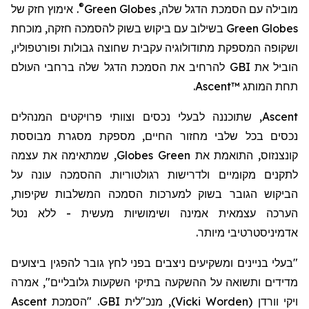
®
. אימוץ חזק של
Green Globes
מובילה עם הסמכת הדגל שלה,
בשילוב עם ביקוש בשוק להסמכה חזקה, מוכחת
Green Globes
ושקופה המספקת מתודולוגיה עקבית שחוצה גבולות ופורטפוליו,
להרחיב את הסמכת הדגל שלה ברחבי העולם
GBI
הוביל את
.
Ascent™
תחת המותג
לבעלי נכסים וצוותי פרויקטים המנהלים
נה
, שתוכנ
Ascent
נכסים בכל שלבי מחזור החיים, מספק
ת
מסגרת מבוססת
את עצמה
שמתאימה
,
Globes
Green
קונצנזוס, התואמת את
לתקנים מקומיים ולדרישות רגולטוריות
. ההסמכה
עונה על
הביקוש הגובר בשוק למערכות הסמכה המשלבות שקיפות,
הערכה עצמאית אמינה ושימושיות מעשית - ללא נטל
.
אדמיניסטרטיבי מיותר
"בעלי בניינים ומשקיעים ניצבים בפני לחץ גובר להפגין ביצועים
מדידים ותשואה על ההשקעה בתיקי השקעות גלובליים", אמרה
Ascent
. "הסמכת
GBI
, מנכ"לית
)
Vicki Worden
(
ויקי וורדן