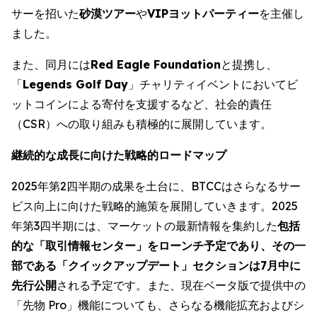
サーを招いた
砂漠ツアー
や
VIPヨットパーティー
を主催し
ました。
また、同月には
Red Eagle Foundation
と提携し、
「
Legends Golf Day
」チャリティイベントにおいてビ
ットコインによる寄付を支援するなど、社会的責任
（CSR）への取り組みも積極的に展開しています。
継続的な成長に向けた戦略的ロードマップ
2025年第2四半期の成果を土台に、BTCCはさらなるサー
ビス向上に向けた戦略的施策を展開していきます。2025
年第3四半期には、マーケットの最新情報を集約した
包括
的な「取引情報センター」をローンチ予定であり、その一
部である「クイックアップデート」セクションは7月中に
先行公開
される予定です。また、現在ベータ版で提供中の
「先物 Pro」機能についても、さらなる機能拡充およびシ