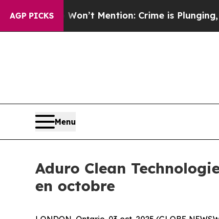
p Won’t Mention: Crime is Plunging, but he can
AGP PICKS
Menu
Aduro Clean Technologie
en octobre
LONDON, Ontario, 03 oct. 2025 (GLOBE NEWSW