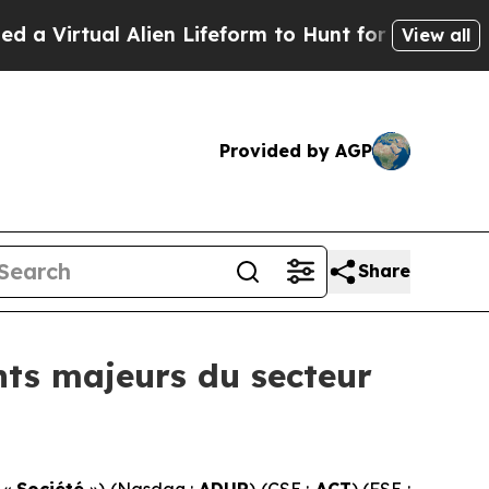
l Alien Lifeform to Hunt for Extraterrestrials
Abo
View all
Provided by AGP
Share
nts majeurs du secteur
 «
Société
») (Nasdaq :
ADUR
) (CSE :
ACT
) (FSE :