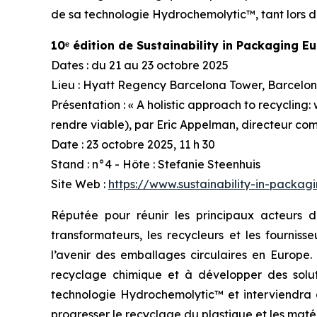
de sa technologie Hydrochemolytic™, tant lors de
10ᵉ édition de Sustainability in Packaging E
Dates : du 21 au 23 octobre 2025
Lieu : Hyatt Regency Barcelona Tower, Barcelo
Présentation : « A holistic approach to recycling:
rendre viable), par Eric Appelman, directeur co
Date : 23 octobre 2025, 11 h 30
Stand : n°4 - Hôte : Stefanie Steenhuis
Site Web :
https://www.sustainability-in-packag
Réputée pour réunir les principaux acteurs 
transformateurs, les recycleurs et les fournis
l’avenir des emballages circulaires en Europe
recyclage chimique et à développer des solut
technologie Hydrochemolytic™ et interviendra d
progresser le recyclage du plastique et les maté