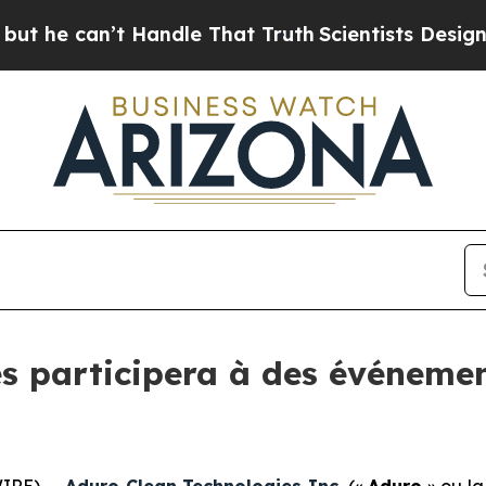
’t Handle That Truth
Scientists Designed a Virtua
s participera à des événeme
IRE) --
Aduro Clean Technologies Inc.
(«
Aduro
» ou la