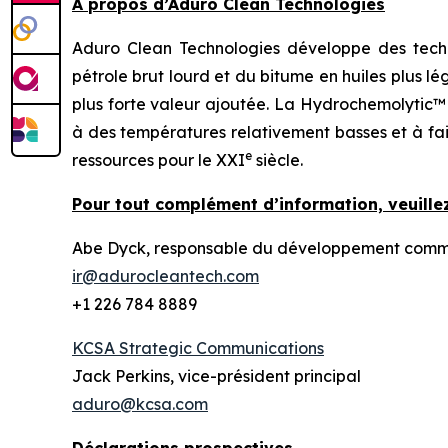
À propos d’Aduro Clean Technologies
Aduro Clean Technologies développe des techn
pétrole brut lourd et du bitume en huiles plus l
plus forte valeur ajoutée. La Hydrochemolytic™
à des températures relativement basses et à fai
e
ressources pour le XXI
siècle.
Pour tout complément d’information, veuillez
Abe Dyck, responsable du développement commerc
ir@adurocleantech.com
+1 226 784 8889
KCSA Strategic Communications
Jack Perkins, vice-président principal
aduro@kcsa.com
Déclarations prospectives