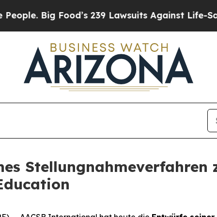
 Big Food’s 239 Lawsuits Against Life-Saving Pol
ches Stellungnahmeverfahren 
Education
) -- AACSB International hat heute die
Entwürfe seiner