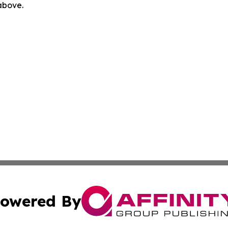
 above.
owered By