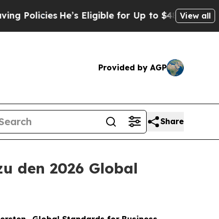
icies
He’s Eligible for Up to $480,000 After Bei
View all
Provided by AGP
Share
zu den 2026 Global
 ersten „Global Standards for Business